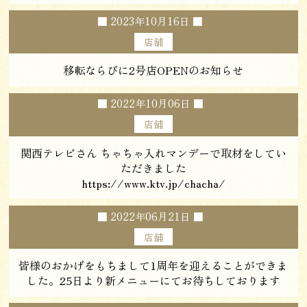
■
2023年10月16日
■
店舗
移転ならびに2号店OPENのお知らせ
■
2022年10月06日
■
店舗
関西テレビさん ちゃちゃ入れマンデーで取材をしてい
ただきました
https://www.ktv.jp/chacha/
■
2022年06月21日
■
店舗
皆様のおかげをもちまして1周年を迎えることができま
した。25日より新メニューにてお待ちしております