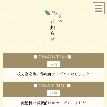
■
2024年06月06日
■
店舗
枚方宮之阪に移転再オープンいたしました
■
2024年01月13日
■
店舗
淀屋橋北浜駅前店がオープンしました